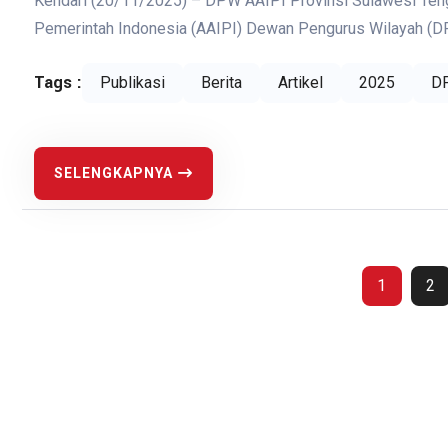
Kendari (20/11/2025) – DPW AAIPI Provinsi Sulawesi Teng
Pemerintah Indonesia (AAIPI) Dewan Pengurus Wilayah (DP
Tags :
Publikasi
Berita
Artikel
2025
D
SELENGKAPNYA
1
2