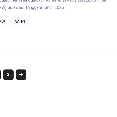
gara menyelenggarakan Konferensi Asosiasi Auditor Intern
W) Sulawesi Tenggara Tahun 2025...
PW
AAIPI
3