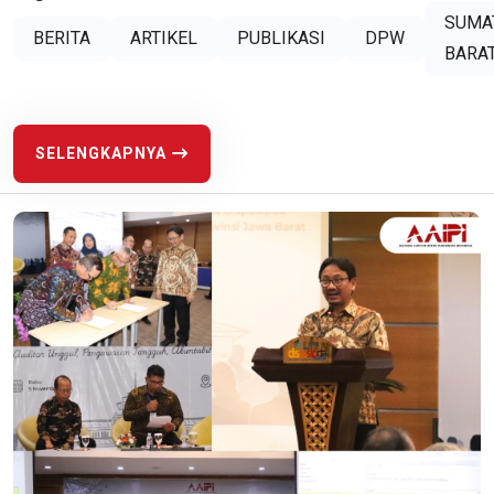
SUMA
BERITA
ARTIKEL
PUBLIKASI
DPW
BARA
SELENGKAPNYA