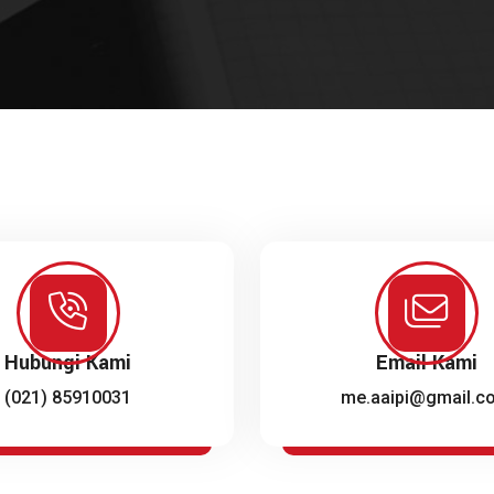
Hubungi Kami
Email Kami
(021) 85910031
me.aaipi@gmail.c