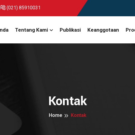
m
(021) 85910031
nda
Tentang Kami
Publikasi
Keanggotaan
Pro
Kontak
Home
Kontak